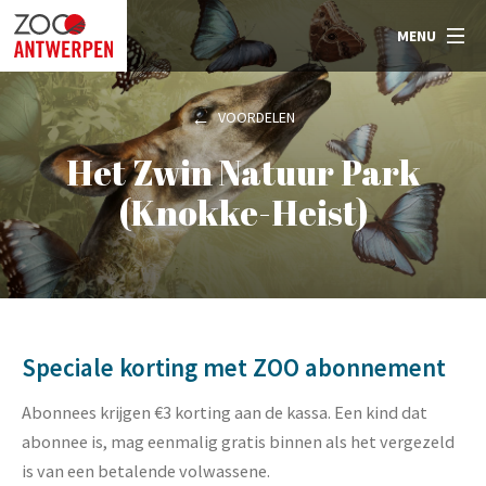
MENU
VOORDELEN
Het Zwin Natuur Park
(Knokke-Heist)
Speciale korting met ZOO abonnement
Abonnees krijgen €3 korting aan de kassa. Een kind dat
abonnee is, mag eenmalig gratis binnen als het vergezeld
is van een betalende volwassene.