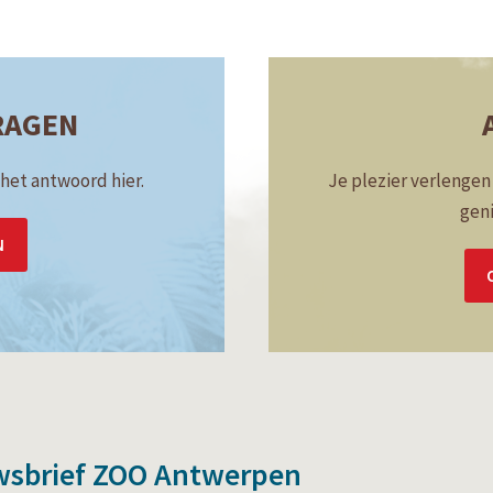
RAGEN
 het antwoord hier.
Je plezier verlenge
geni
N
wsbrief ZOO Antwerpen