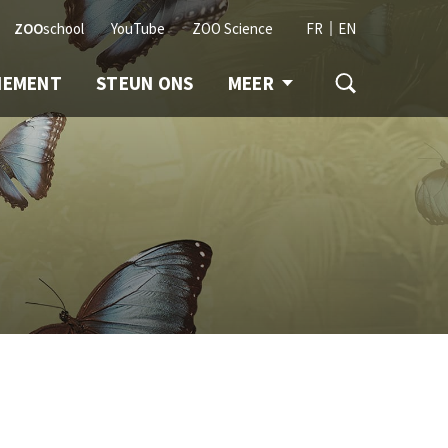
ZOO
school
YouTube
ZOO Science
FR
EN
NEMENT
STEUN ONS
MEER