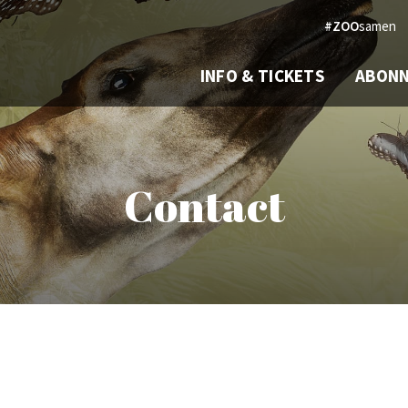
#ZOO
samen
INFO & TICKETS
ABON
Contact