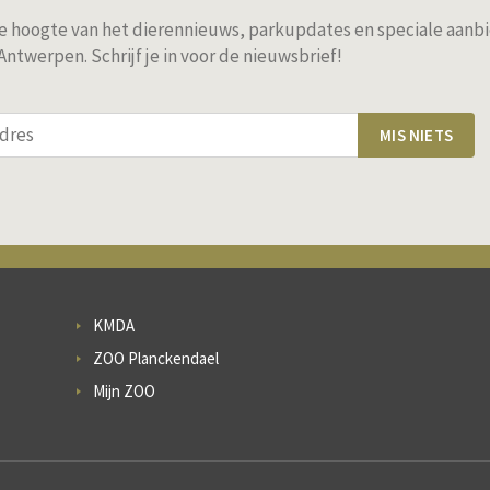
 de hoogte van het dierennieuws, parkupdates en speciale aanb
ntwerpen. Schrijf je in voor de nieuwsbrief!
MIS NIETS
KMDA
ZOO Planckendael
Mijn ZOO