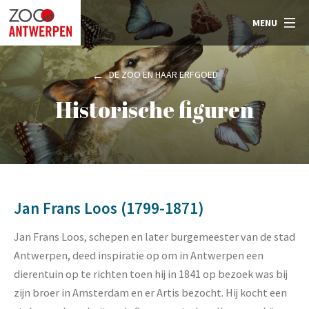
MENU
DE ZOO EN HAAR ERFGOED
Historische figuren
Jan Frans Loos (1799-1871)
Jan Frans Loos, schepen en later burgemeester van de stad
Antwerpen, deed inspiratie op om in Antwerpen een
dierentuin op te richten toen hij in 1841 op bezoek was bij
zijn broer in Amsterdam en er Artis bezocht. Hij kocht een