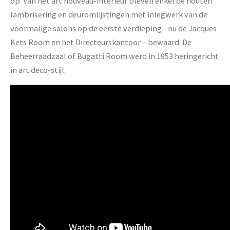
op. Van het art nouveau-interieur bleven enkel de houten
lambrisering en deuromlijstingen met inlegwerk van de
voormalige salons op de eerste verdieping - nu de Jacques
Kets Room en het Directeurskantoor – bewaard. De
Beheerraadzaal of Bugatti Room werd in 1953 heringericht
in art deco-stijl.