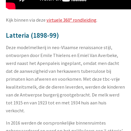
Kijk binnen via deze
virtuele 360° rondleiding
.
Latteria (1898-99)
Deze modelmelkerij in neo-Vlaamse renaissance stijl,
ontworpen door Emile Thielens en Emiel Van Averbeke,
werd naast het Apenpaleis ingeplant, omdat men dacht
dat de aanwezigheid van herkauwers tuberculose bij
primaten kon afweren en voorkomen. Met deze tbc-vrije
kwaliteitsmelk, die de dieren leverden, werden de kinderen
van de Antwerpse burgerij grootgebracht. De melk werd
tot 1915 en van 1923 tot en met 1934 huis aan huis
verkocht.
In 2016 werden de oorspronkelijke binnenruimtes
geherwaardeerd en werd op het gelijkvloers een ‘Latteria’