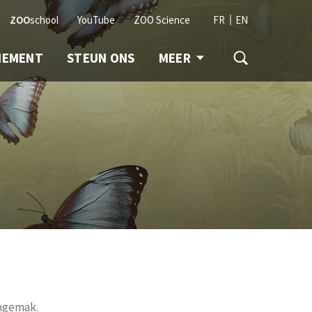
ZOO
school
YouTube
ZOO Science
FR
EN
NEMENT
STEUN ONS
MEER
ongemak.