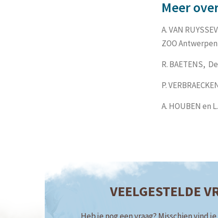
Meer ove
A. VAN RUYSSEV
ZOO Antwerpen,
R. BAETENS, De 
P. VERBRAECKEN
A. HOUBEN en L.
VEELGESTELDE V
Heb je nog een vraag? Misschien vind je