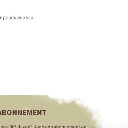
en gebouwen van
ABONNEMENT
n met 365 dagen? Koop een
abonnement en