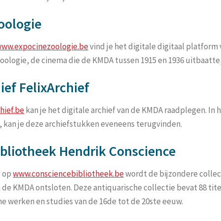
oologie
ww.expocinezoologie.be
vind je het digitale digitaal platform 
oologie, de cinema die de KMDA tussen 1915 en 1936 uitbaatte,
ief FelixArchief
hief.be
kan je het digitale archief van de KMDA raadplegen. In 
f, kan je deze archiefstukken eveneens terugvinden.
bliotheek Hendrik Conscience
s op
www.consciencebibliotheek.be
wordt de bijzondere collec
 de KMDA ontsloten. Deze antiquarische collectie bevat 88 tite
he werken en studies van de 16de tot de 20ste eeuw.