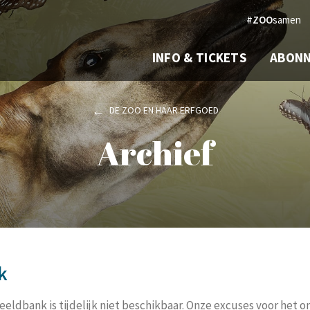
#ZOO
samen
INFO & TICKETS
ABON
DE ZOO EN HAAR ERFGOED
Archief
k
eeldbank is tijdelijk niet beschikbaar. Onze excuses voor het 