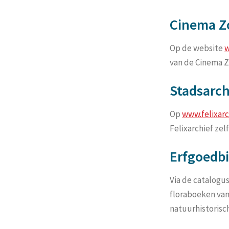
Cinema Z
Op de website
w
van de Cinema Z
Stadsarch
Op
www.felixarc
Felixarchief zel
Erfgoedbi
Via de catalogu
floraboeken van
natuurhistorisc