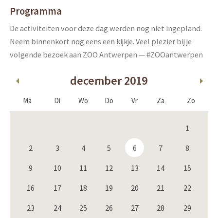
Programma
De activiteiten voor deze dag werden nog niet ingepland.
Neem binnenkort nog eens een kijkje. Veel plezier bij je
volgende bezoek aan ZOO Antwerpen — #ZOOantwerpen
december 2019
Ma
Di
Wo
Do
Vr
Za
Zo
1
2
3
4
5
6
7
8
9
10
11
12
13
14
15
16
17
18
19
20
21
22
23
24
25
26
27
28
29