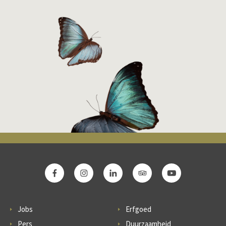
Jobs
Erfgoed
Pers
Duurzaamheid