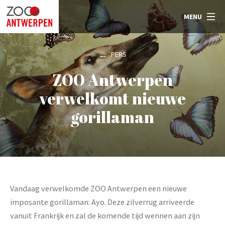
MENU
PERS
ZOO Antwerpen
verwelkomt nieuwe
gorillaman
Vandaag verwelkomde ZOO Antwerpen een nieuwe
imposante gorillaman: Ayo. Deze zilverrug arriveerde
vanuit Frankrijk en zal de komende tijd wennen aan zijn