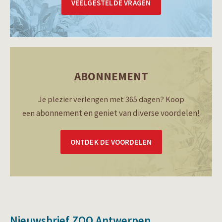
VEELGESTELDE VRAGEN
ABONNEMENT
Je plezier verlengen met 365 dagen? Koop
abonnement en geniet van diverse voordelen!
een
ONTDEK DE VOORDELEN
Nieuwsbrief ZOO Antwerpen