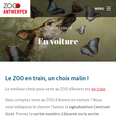
MENU
ACCESSIBILITÉ
En voiture
Le ZOO en train, un choix malin !
Le meilleur choix pour venir au ZOO d'Anvers est
en train
.
Vous comptez venir au ZOO d’Anvers en voiture ? Nous
vous indiquons le chemin ! Suivez la
signalisation Centrum
Oost
. Prenez la
sortie numéro 2 Deurne ou la sortie